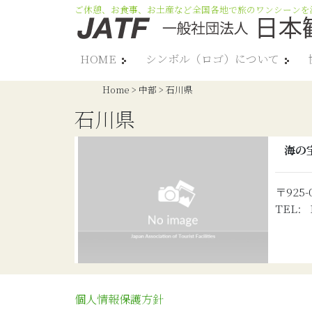
ご休憩、お食事、お土産など全国各地で旅のワンシーンを
HOME
シンボル（ロゴ）について
Home
>
中部
>
石川県
石川県
海の
〒925
TEL: 
個人情報保護方針