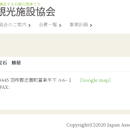
演出するお店の団体です
協会のご案内
会員一覧
事業計画
宝石 蜂屋
-0445 羽咋郡志賀町富来牛下 ル6−１
［Google map］
FAX:
Copyright(C)2020 Japan Assoc