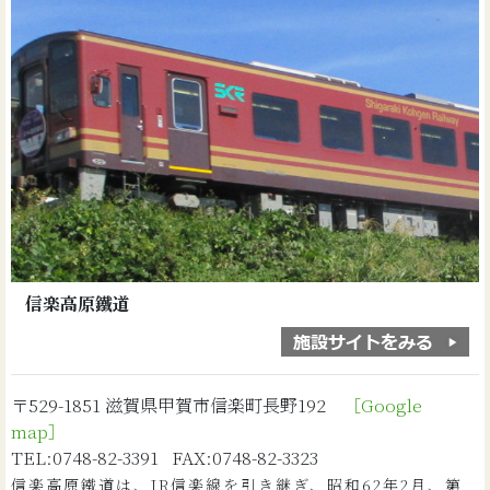
信楽高原鐵道
〒529-1851 滋賀県甲賀市信楽町長野192
［Google
map］
TEL:0748-82-3391 FAX:0748-82-3323
信楽高原鐵道は、JR信楽線を引き継ぎ、昭和62年2月、第