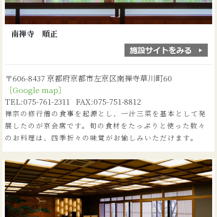
南禅寺 順正
〒606-8437 京都府京都市左京区南禅寺草川町60
［Google map］
TEL:075-761-2311 FAX:075-751-8812
禅宗の修行僧の食事を起源とし、一汁三菜を基本として発
展したのが京会席です。旬の食材をたっぷりと使った数々
のお料理は、四季折々の味覚がお愉しみいただけます。