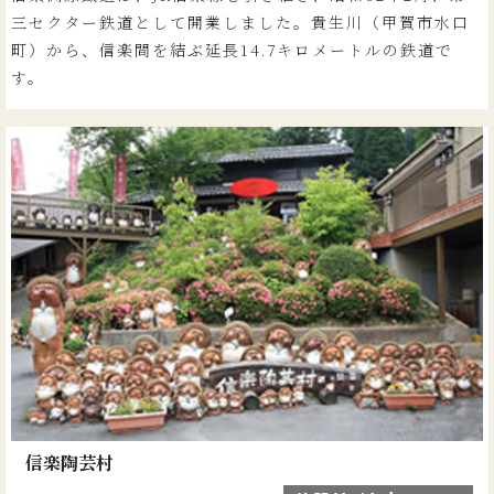
三セクター鉄道として開業しました。貴生川（甲賀市水口
町）から、信楽間を結ぶ延長14.7キロメートルの鉄道で
す。
信楽陶芸村